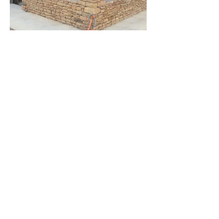
Retour
Jean-Pierre DEBIZE
jean-pierre.debize@orange.fr
06 14 81 38 60
Maçonnerie JP Debize