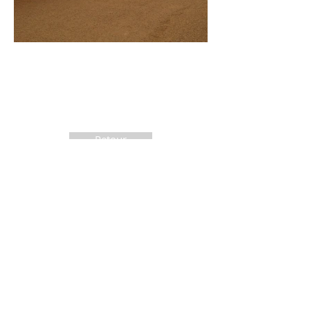
Retour
Jean-Pierre DEBIZE
jean-pierre.debize@orange.fr
06 14 81 38 60
Maçonnerie JP Debize